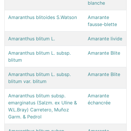
blanche
Amaranthus blitoides S.Watson
Amarante
fausse-blette
Amaranthus blitum L.
Amarante livide
Amaranthus blitum L. subsp.
Amarante Blite
blitum
Amaranthus blitum L. subsp.
Amarante Blite
blitum var. blitum
Amaranthus blitum subsp.
Amarante
emarginatus (Salzm. ex Uline &
échancrée
W.L.Bray) Carretero, Muñoz
Garm. & Pedrol
Amaranthus blitum subsp.
Amarante