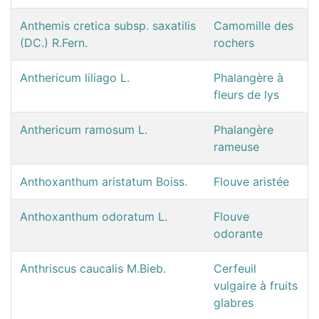
Anthemis cretica subsp. saxatilis
Camomille des
(DC.) R.Fern.
rochers
Anthericum liliago L.
Phalangère à
fleurs de lys
Anthericum ramosum L.
Phalangère
rameuse
Anthoxanthum aristatum Boiss.
Flouve aristée
Anthoxanthum odoratum L.
Flouve
odorante
Anthriscus caucalis M.Bieb.
Cerfeuil
vulgaire à fruits
glabres