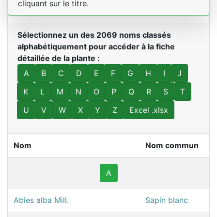
cliquant sur le titre.
Sélectionnez un des 2069 noms classés
alphabétiquement pour accéder à la fiche
détaillée de la plante :
A
B
C
D
E
F
G
H
I
J
K
L
M
N
O
P
Q
R
S
T
U
V
W
X
Y
Z
Excel .xlsx
Nom
Nom commun
A
Abies alba Mill.
Sapin blanc