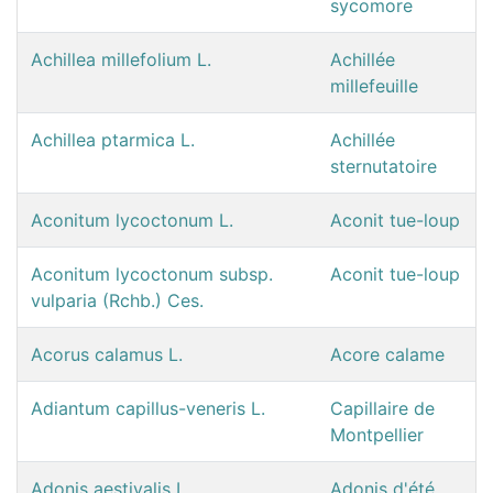
sycomore
Achillea millefolium L.
Achillée
millefeuille
Achillea ptarmica L.
Achillée
sternutatoire
Aconitum lycoctonum L.
Aconit tue-loup
Aconitum lycoctonum subsp.
Aconit tue-loup
vulparia (Rchb.) Ces.
Acorus calamus L.
Acore calame
Adiantum capillus-veneris L.
Capillaire de
Montpellier
Adonis aestivalis L.
Adonis d'été