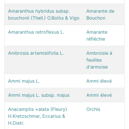
Amaranthus hybridus subsp.
Amarante de
bouchonii (Thell.) O.Bolòs & Vigo
Bouchon
Amaranthus retroflexus L.
Amarante
réfléchie
Ambrosia artemisiifolia L.
Ambroisie à
feuilles
d'armoise
Ammi majus L.
Ammi élevé
Ammi majus L. subsp. majus
Ammi élevé
Anacamptis ×alata (Fleury)
Orchis
H.Kretzschmar, Eccarius &
H.Dietr.