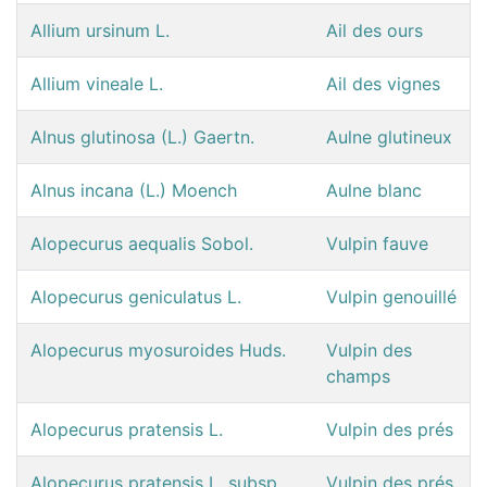
Allium ursinum L.
Ail des ours
Allium vineale L.
Ail des vignes
Alnus glutinosa (L.) Gaertn.
Aulne glutineux
Alnus incana (L.) Moench
Aulne blanc
Alopecurus aequalis Sobol.
Vulpin fauve
Alopecurus geniculatus L.
Vulpin genouillé
Alopecurus myosuroides Huds.
Vulpin des
champs
Alopecurus pratensis L.
Vulpin des prés
Alopecurus pratensis L. subsp.
Vulpin des prés