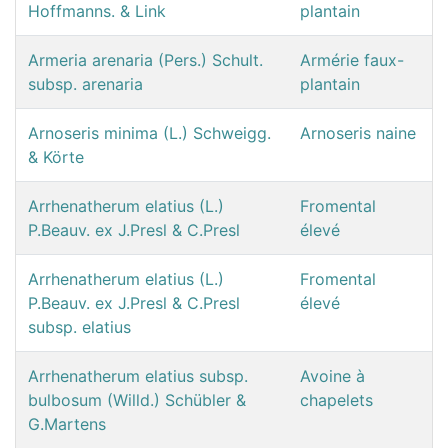
Hoffmanns. & Link
plantain
Armeria arenaria (Pers.) Schult.
Armérie faux-
subsp. arenaria
plantain
Arnoseris minima (L.) Schweigg.
Arnoseris naine
& Körte
Arrhenatherum elatius (L.)
Fromental
P.Beauv. ex J.Presl & C.Presl
élevé
Arrhenatherum elatius (L.)
Fromental
P.Beauv. ex J.Presl & C.Presl
élevé
subsp. elatius
Arrhenatherum elatius subsp.
Avoine à
bulbosum (Willd.) Schübler &
chapelets
G.Martens