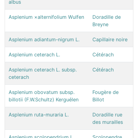
albus
Asplenium ×alternifolium Wulfen
Doradille de
Breyne
Asplenium adiantum-nigrum L.
Capillaire noire
Asplenium ceterach L.
Cétérach
Asplenium ceterach L. subsp.
Cétérach
ceterach
Asplenium obovatum subsp.
Fougère de
billotii (F.W.Schultz) Kerguélen
Billot
Asplenium ruta-muraria L.
Doradille rue
des murailles
Asplenium scolopendrium L.
Scolopendre