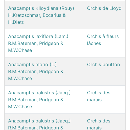
Anacamptis ×lloydiana (Rouy)
Orchis de Lloyd
H.Kretzschmar, Eccarius &
H.Dietr.
Anacamptis laxiflora (Lam.)
Orchis à fleurs
R.M.Bateman, Pridgeon &
lâches
M.W.Chase
Anacamptis morio (L.)
Orchis bouffon
R.M.Bateman, Pridgeon &
M.W.Chase
Anacamptis palustris (Jacq.)
Orchis des
R.M.Bateman, Pridgeon &
marais
M.W.Chase
Anacamptis palustris (Jacq.)
Orchis des
R.M.Bateman, Pridgeon &
marais