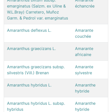
emarginatus (Salzm. ex Uline &
échancrée
W.L.Bray) Carretero, Muñoz
Garm. & Pedrol var. emarginatus
Amaranthus deflexus L.
Amarante
couchée
Amaranthus graecizans L.
Amarante
africaine
Amaranthus graecizans subsp.
Amarante
silvestris (Vill.) Brenan
sylvestre
Amaranthus hybridus L.
Amaranthe
hybride
Amaranthus hybridus L. subsp.
Amaranthe
hybridus
hybride