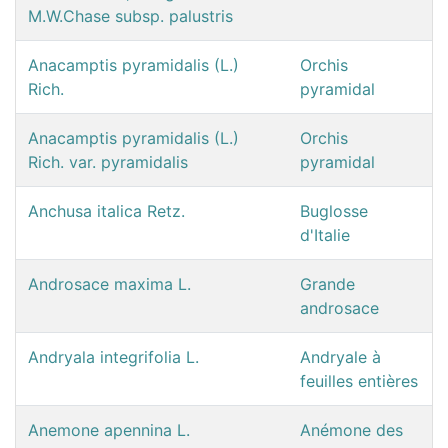
M.W.Chase subsp. palustris
Anacamptis pyramidalis (L.)
Orchis
Rich.
pyramidal
Anacamptis pyramidalis (L.)
Orchis
Rich. var. pyramidalis
pyramidal
Anchusa italica Retz.
Buglosse
d'Italie
Androsace maxima L.
Grande
androsace
Andryala integrifolia L.
Andryale à
feuilles entières
Anemone apennina L.
Anémone des