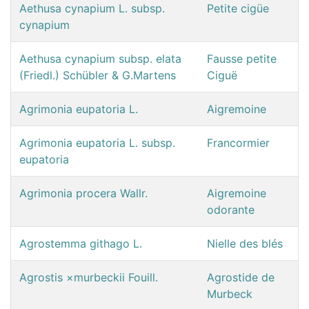
Aethusa cynapium L. subsp.
Petite cigüe
cynapium
Aethusa cynapium subsp. elata
Fausse petite
(Friedl.) Schübler & G.Martens
Ciguë
Agrimonia eupatoria L.
Aigremoine
Agrimonia eupatoria L. subsp.
Francormier
eupatoria
Agrimonia procera Wallr.
Aigremoine
odorante
Agrostemma githago L.
Nielle des blés
Agrostis ×murbeckii Fouill.
Agrostide de
Murbeck