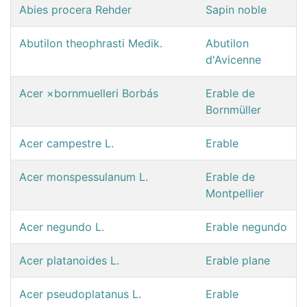
Abies procera Rehder
Sapin noble
Abutilon theophrasti Medik.
Abutilon
d'Avicenne
Acer ×bornmuelleri Borbás
Erable de
Bornmüller
Acer campestre L.
Erable
Acer monspessulanum L.
Erable de
Montpellier
Acer negundo L.
Erable negundo
Acer platanoides L.
Erable plane
Acer pseudoplatanus L.
Erable