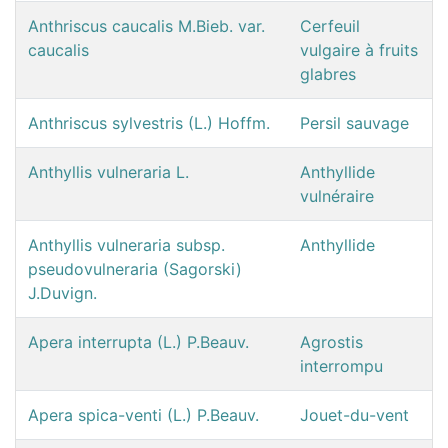
Anthriscus caucalis M.Bieb. var.
Cerfeuil
caucalis
vulgaire à fruits
glabres
Anthriscus sylvestris (L.) Hoffm.
Persil sauvage
Anthyllis vulneraria L.
Anthyllide
vulnéraire
Anthyllis vulneraria subsp.
Anthyllide
pseudovulneraria (Sagorski)
J.Duvign.
Apera interrupta (L.) P.Beauv.
Agrostis
interrompu
Apera spica-venti (L.) P.Beauv.
Jouet-du-vent