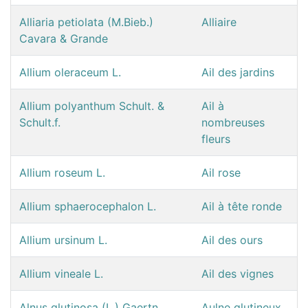
Alliaria petiolata (M.Bieb.)
Alliaire
Cavara & Grande
Allium oleraceum L.
Ail des jardins
Allium polyanthum Schult. &
Ail à
Schult.f.
nombreuses
fleurs
Allium roseum L.
Ail rose
Allium sphaerocephalon L.
Ail à tête ronde
Allium ursinum L.
Ail des ours
Allium vineale L.
Ail des vignes
Alnus glutinosa (L.) Gaertn.
Aulne glutineux