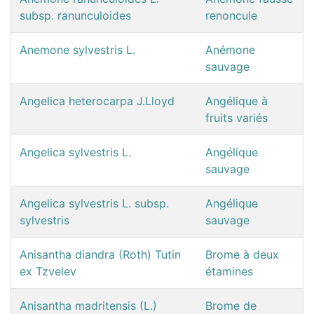
subsp. ranunculoides
renoncule
Anemone sylvestris L.
Anémone
sauvage
Angelica heterocarpa J.Lloyd
Angélique à
fruits variés
Angelica sylvestris L.
Angélique
sauvage
Angelica sylvestris L. subsp.
Angélique
sylvestris
sauvage
Anisantha diandra (Roth) Tutin
Brome à deux
ex Tzvelev
étamines
Anisantha madritensis (L.)
Brome de