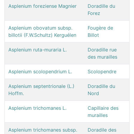
Asplenium foreziense Magnier
Doradille du
Forez
Asplenium obovatum subsp.
Fougère de
billotii (F.W.Schultz) Kerguélen
Billot
Asplenium ruta-muraria L.
Doradille rue
des murailles
Asplenium scolopendrium L.
Scolopendre
Asplenium septentrionale (L.)
Doradille du
Hoffm.
Nord
Asplenium trichomanes L.
Capillaire des
murailles
Asplenium trichomanes subsp.
Doradile des