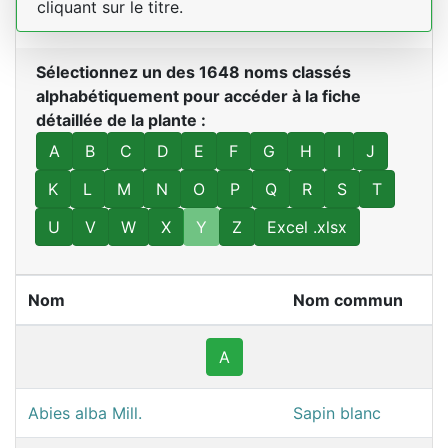
cliquant sur le titre.
Sélectionnez un des 1648 noms classés
alphabétiquement pour accéder à la fiche
détaillée de la plante :
A
B
C
D
E
F
G
H
I
J
K
L
M
N
O
P
Q
R
S
T
U
V
W
X
Y
Z
Excel .xlsx
Nom
Nom commun
A
Abies alba Mill.
Sapin blanc