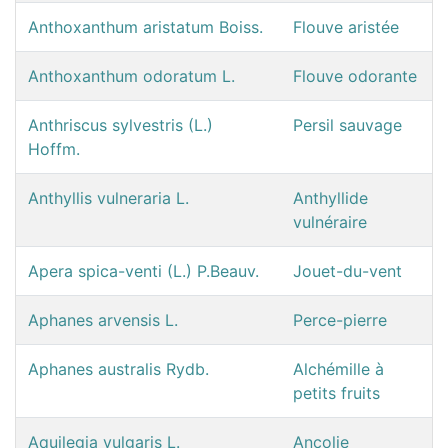
Anthoxanthum aristatum Boiss.
Flouve aristée
Anthoxanthum odoratum L.
Flouve odorante
Anthriscus sylvestris (L.)
Persil sauvage
Hoffm.
Anthyllis vulneraria L.
Anthyllide
vulnéraire
Apera spica-venti (L.) P.Beauv.
Jouet-du-vent
Aphanes arvensis L.
Perce-pierre
Aphanes australis Rydb.
Alchémille à
petits fruits
Aquilegia vulgaris L.
Ancolie