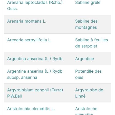
Arenaria leptoclados (Rchb.)
Sabline grêle
Guss.
Arenaria montana L.
Sabline des
montagnes
Arenaria serpyllifolia L.
Sabline à feuilles
de serpolet
Argentina anserina (L.) Rydb.
Argentine
Argentina anserina (L.) Rydb.
Potentille des
subsp. anserina
oies
Argyrolobium zanonii (Turra)
Argyrolobe de
P.W.Ball
Linné
Aristolochia clematitis L.
Aristoloche
clématite