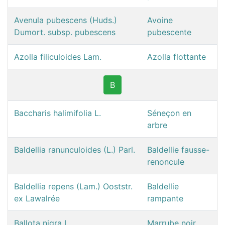
Avenula pubescens (Huds.)
Avoine
Dumort. subsp. pubescens
pubescente
Azolla filiculoides Lam.
Azolla flottante
B
Baccharis halimifolia L.
Séneçon en
arbre
Baldellia ranunculoides (L.) Parl.
Baldellie fausse-
renoncule
Baldellia repens (Lam.) Ooststr.
Baldellie
ex Lawalrée
rampante
Ballota nigra L.
Marrube noir