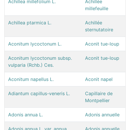
Achillea millefolium L.
Achillée
millefeuille
Achillea ptarmica L.
Achillée
sternutatoire
Aconitum lycoctonum L.
Aconit tue-loup
Aconitum lycoctonum subsp.
Aconit tue-loup
vulparia (Rchb.) Ces.
Aconitum napellus L.
Aconit napel
Adiantum capillus-veneris L.
Capillaire de
Montpellier
Adonis annua L.
Adonis annuelle
Adonis annua L. var. annua
Adonis annuelle