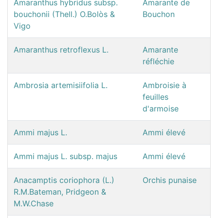
Amaranthus hybridus subsp.
Amarante de
bouchonii (Thell.) O.Bolòs &
Bouchon
Vigo
Amaranthus retroflexus L.
Amarante
réfléchie
Ambrosia artemisiifolia L.
Ambroisie à
feuilles
d'armoise
Ammi majus L.
Ammi élevé
Ammi majus L. subsp. majus
Ammi élevé
Anacamptis coriophora (L.)
Orchis punaise
R.M.Bateman, Pridgeon &
M.W.Chase