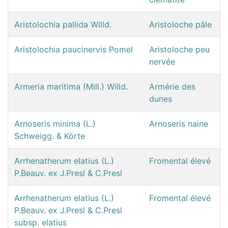
Aristolochia pallida Willd.
Aristoloche pâle
Aristolochia paucinervis Pomel
Aristoloche peu
nervée
Armeria maritima (Mill.) Willd.
Armérie des
dunes
Arnoseris minima (L.)
Arnoseris naine
Schweigg. & Körte
Arrhenatherum elatius (L.)
Fromental élevé
P.Beauv. ex J.Presl & C.Presl
Arrhenatherum elatius (L.)
Fromental élevé
P.Beauv. ex J.Presl & C.Presl
subsp. elatius