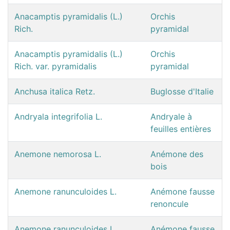
Anacamptis pyramidalis (L.)
Orchis
Rich.
pyramidal
Anacamptis pyramidalis (L.)
Orchis
Rich. var. pyramidalis
pyramidal
Anchusa italica Retz.
Buglosse d'Italie
Andryala integrifolia L.
Andryale à
feuilles entières
Anemone nemorosa L.
Anémone des
bois
Anemone ranunculoides L.
Anémone fausse
renoncule
Anemone ranunculoides L.
Anémone fausse