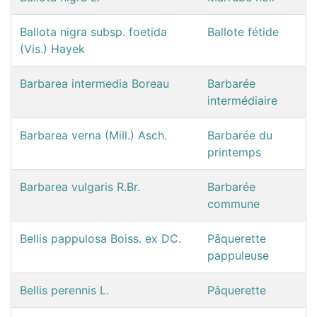
Ballota nigra subsp. foetida
Ballote fétide
(Vis.) Hayek
Barbarea intermedia Boreau
Barbarée
intermédiaire
Barbarea verna (Mill.) Asch.
Barbarée du
printemps
Barbarea vulgaris R.Br.
Barbarée
commune
Bellis pappulosa Boiss. ex DC.
Pâquerette
pappuleuse
Bellis perennis L.
Pâquerette