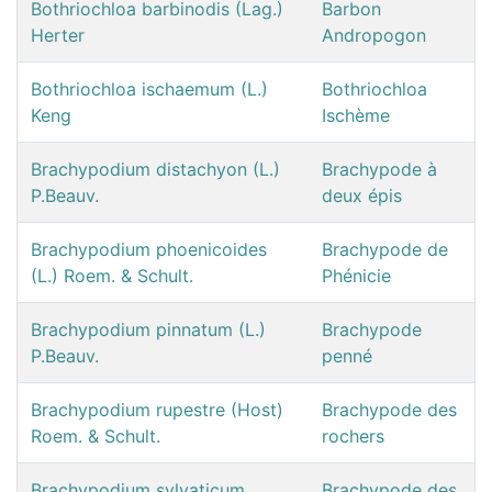
Bothriochloa barbinodis (Lag.)
Barbon
Herter
Andropogon
Bothriochloa ischaemum (L.)
Bothriochloa
Keng
Ischème
Brachypodium distachyon (L.)
Brachypode à
P.Beauv.
deux épis
Brachypodium phoenicoides
Brachypode de
(L.) Roem. & Schult.
Phénicie
Brachypodium pinnatum (L.)
Brachypode
P.Beauv.
penné
Brachypodium rupestre (Host)
Brachypode des
Roem. & Schult.
rochers
Brachypodium sylvaticum
Brachypode des