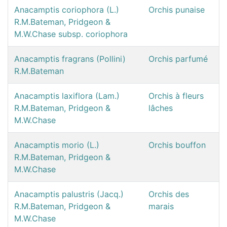
Anacamptis coriophora (L.)
Orchis punaise
R.M.Bateman, Pridgeon &
M.W.Chase subsp. coriophora
Anacamptis fragrans (Pollini)
Orchis parfumé
R.M.Bateman
Anacamptis laxiflora (Lam.)
Orchis à fleurs
R.M.Bateman, Pridgeon &
lâches
M.W.Chase
Anacamptis morio (L.)
Orchis bouffon
R.M.Bateman, Pridgeon &
M.W.Chase
Anacamptis palustris (Jacq.)
Orchis des
R.M.Bateman, Pridgeon &
marais
M.W.Chase