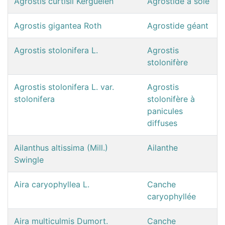
Agrostis curtisii Kerguélen
Agrostide à soie
Agrostis gigantea Roth
Agrostide géant
Agrostis stolonifera L.
Agrostis
stolonifère
Agrostis stolonifera L. var.
Agrostis
stolonifera
stolonifère à
panicules
diffuses
Ailanthus altissima (Mill.)
Ailanthe
Swingle
Aira caryophyllea L.
Canche
caryophyllée
Aira multiculmis Dumort.
Canche