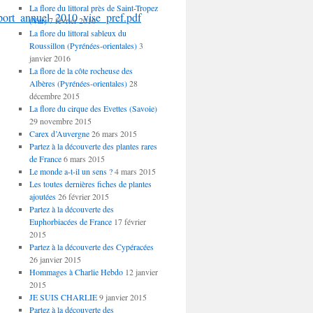
La flore du littoral près de Saint-Tropez
port_annuel_2010_vise_pref.pdf
(Var)
7 février 2016
La flore du littoral sableux du
Roussillon (Pyrénées-orientales)
3
janvier 2016
La flore de la côte rocheuse des
Albères (Pyrénées-orientales)
28
décembre 2015
La flore du cirque des Evettes (Savoie)
29 novembre 2015
Carex d’Auvergne
26 mars 2015
Partez à la découverte des plantes rares
de France
6 mars 2015
Le monde a-t-il un sens ?
4 mars 2015
Les toutes dernières fiches de plantes
ajoutées
26 février 2015
Partez à la découverte des
Euphorbiacées de France
17 février
2015
Partez à la découverte des Cypéracées
26 janvier 2015
Hommages à Charlie Hebdo
12 janvier
2015
JE SUIS CHARLIE
9 janvier 2015
Partez à la découverte des