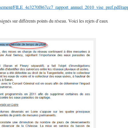
issement/FILE_4e3270f867cc7_rapport_annuel_2010_vise_pref.pdf/rap
signés sur différents points du réseau. Voici les rejets d’eaux