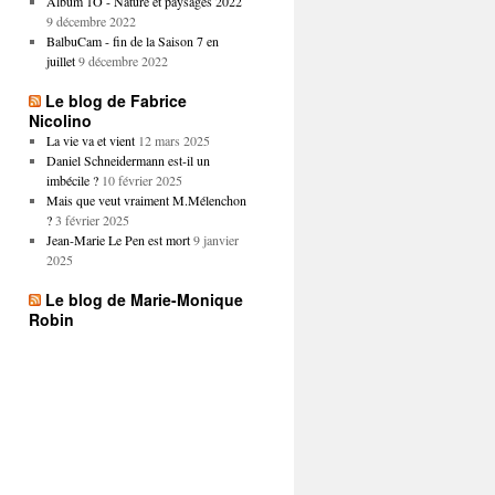
Album 1O - Nature et paysages 2022
9 décembre 2022
BalbuCam - fin de la Saison 7 en
juillet
9 décembre 2022
Le blog de Fabrice
Nicolino
La vie va et vient
12 mars 2025
Daniel Schneidermann est-il un
imbécile ?
10 février 2025
Mais que veut vraiment M.Mélenchon
?
3 février 2025
Jean-Marie Le Pen est mort
9 janvier
2025
Le blog de Marie-Monique
Robin