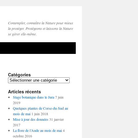
Contempler, connaître la Nature pour mieux
la protéger. Protégeons et laissons la Nature
se gérer elle-même.
Catégories
Catégories
Articles récents
Stage botanique dans le Jura
7 juin
2019
Quelques plantes de Corse-du-Sud au
mois de mai
1 juin 2018
Mise à jour des données
31 janvier
2017
La flore de l’Aude au mois de mai
4
octobre 2016