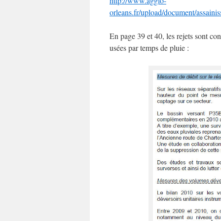
http://www.agglo-
orleans.fr/upload/document/assain
En page 39 et 40, les rejets sont con
usées par temps de pluie :