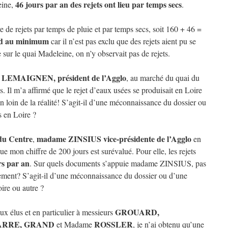
46 jours par an des rejets ont lieu par temps secs
eine,
.
re de rejets par temps de pluie et par temps secs, soit 160 + 46 =
ond au minimum
car il n’est pas exclu que des rejets aient pu se
 sur le quai Madeleine, on n’y observait pas de rejets.
 LEMAIGNEN, président de l’Agglo
, au marché du quai du
fres. Il m’a affirmé que le rejet d’eaux usées se produisait en Loire
n loin de la réalité! S’agit-il d’une méconnaissance du dossier ou
s en Loire ?
du Centre
madame ZINSIUS vice-présidente de l’Agglo
,
en
ue mon chiffre de 200 jours est surévalué. Pour elle, les rejets
rs par an
. Sur quels documents s’appuie madame ZINSIUS, pas
blement? S’agit-il d’une méconnaissance du dossier ou d’une
oire ou autre ?
GROUARD,
ux élus et en particulier à messieurs
ARRE, GRAND
ROSSLER
et Madame
, je n’ai obtenu qu’une