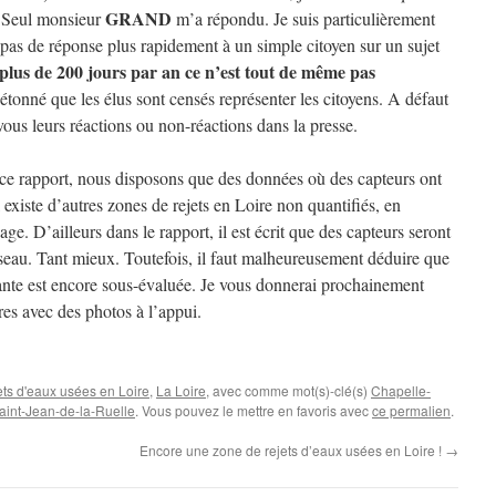
GRAND
. Seul monsieur
m’a répondu. Je suis particulièrement
e pas de réponse plus rapidement à un simple citoyen sur un sujet
 plus de 200 jours par an ce n’est tout de même pas
s étonné que les élus sont censés représenter les citoyens. A défaut
vous leurs réactions ou non-réactions dans la presse.
à ce rapport, nous disposons que des données où des capteurs ont
l existe d’autres zones de rejets en Loire non quantifiés, en
vage. D’ailleurs dans le rapport, il est écrit que des capteurs seront
 réseau. Tant mieux. Toutefois, il faut malheureusement déduire que
ante est encore sous-évaluée. Je vous donnerai prochainement
es avec des photos à l’appui.
ets d'eaux usées en Loire
,
La Loire
, avec comme mot(s)-clé(s)
Chapelle-
aint-Jean-de-la-Ruelle
. Vous pouvez le mettre en favoris avec
ce permalien
.
Encore une zone de rejets d’eaux usées en Loire !
→