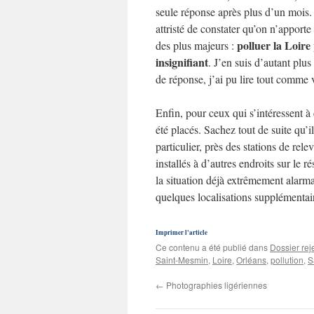
seule réponse après plus d’un mois
attristé de constater qu’on n’apport
polluer la Loire
des plus majeurs :
insignifiant
. J’en suis d’autant plu
de réponse, j’ai pu lire tout comme 
Enfin, pour ceux qui s’intéressent 
été placés. Sachez tout de suite qu’i
particulier, près des stations de rele
installés à d’autres endroits sur le
la situation déjà extrêmement alarm
quelques localisations supplémentair
Imprimer l'article
Ce contenu a été publié dans
Dossier rej
Saint-Mesmin
,
Loire
,
Orléans
,
pollution
,
S
←
Photographies ligériennes