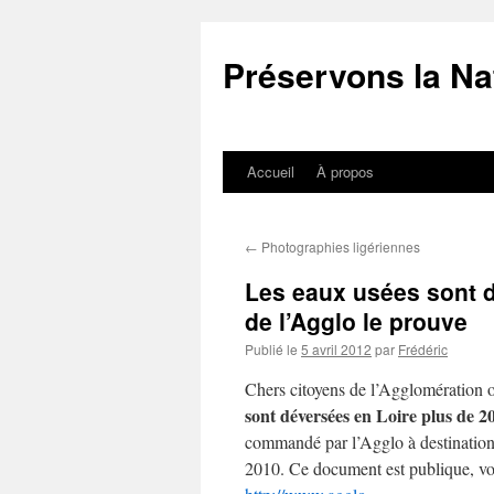
Aller
au
Préservons la Na
contenu
Accueil
À propos
←
Photographies ligériennes
Les eaux usées sont 
de l’Agglo le prouve
Publié le
5 avril 2012
par
Frédéric
Chers citoyens de l’Agglomération 
sont déversées en Loire plus de 2
commandé par l’Agglo à destination 
2010. Ce document est publique, vous