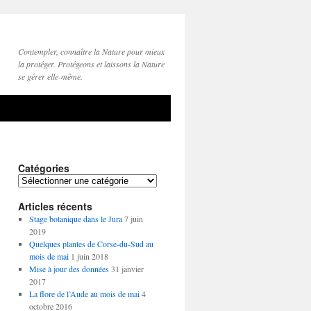
Contempler, connaître la Nature pour mieux
la protéger. Protégeons et laissons la Nature
se gérer elle-même.
Catégories
Catégories
Articles récents
Stage botanique dans le Jura
7 juin
2019
Quelques plantes de Corse-du-Sud au
mois de mai
1 juin 2018
Mise à jour des données
31 janvier
2017
La flore de l’Aude au mois de mai
4
octobre 2016