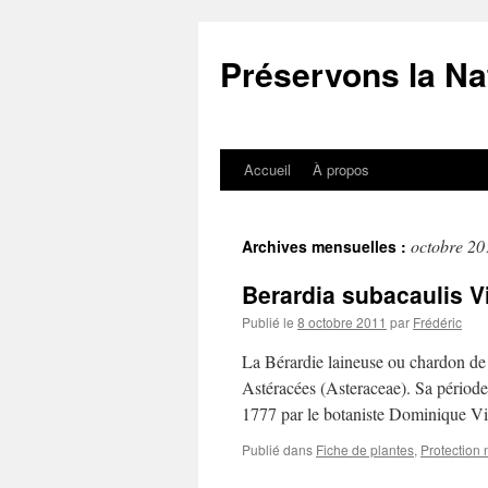
Aller
au
Préservons la Na
contenu
Accueil
À propos
octobre 20
Archives mensuelles :
Berardia subacaulis Vil
Publié le
8 octobre 2011
par
Frédéric
La Bérardie laineuse ou chardon de B
Astéracées (Asteraceae). Sa période d
1777 par le botaniste Dominique Vi
Publié dans
Fiche de plantes
,
Protection 