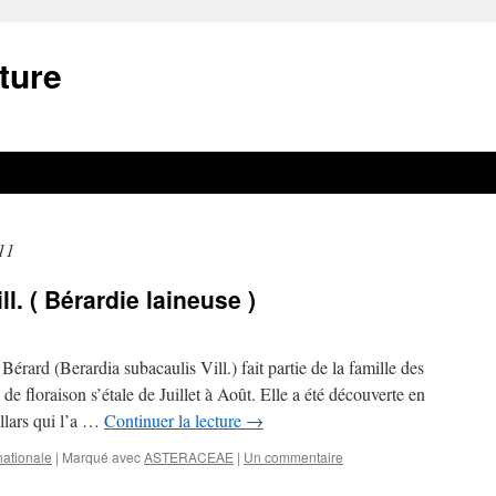
ture
11
l. ( Bérardie laineuse )
érard (Berardia subacaulis Vill.) fait partie de la famille des
e floraison s’étale de Juillet à Août. Elle a été découverte en
llars qui l’a …
Continuer la lecture
→
nationale
|
Marqué avec
ASTERACEAE
|
Un commentaire