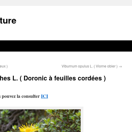
ture
eux )
Viburnum opulus L. ( Viorne obier )
→
s L. ( Doronic à feuilles cordées )
s pouvez la consulter
ICI