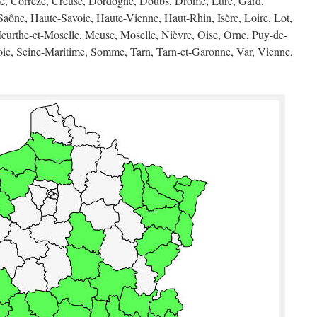
me, Corrèze, Creuse, Dordogne, Doubs, Drôme, Eure, Gard,
aône, Haute-Savoie, Haute-Vienne, Haut-Rhin, Isère, Loire, Lot,
eurthe-et-Moselle, Meuse, Moselle, Nièvre, Oise, Orne, Puy-de-
ie, Seine-Maritime, Somme, Tarn, Tarn-et-Garonne, Var, Vienne,