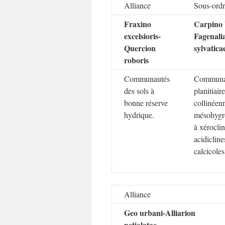
Alliance
Sous-ord
Fraxino
Carpino 
excelsioris-
Fagenali
Quercion
sylvatica
roboris
Communautés
Communa
des sols à
planitiair
bonne réserve
collinéen
hydrique.
mésohygr
à xéroclin
acidicline
calcicoles
Alliance
Geo urbani-Alliarion
petiolatae