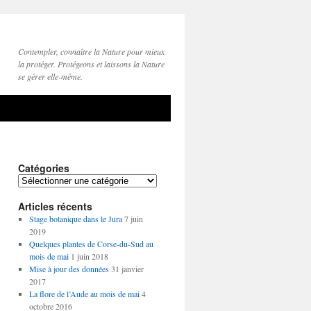
Contempler, connaître la Nature pour mieux
la protéger. Protégeons et laissons la Nature
se gérer elle-même.
Catégories
Catégories
Articles récents
Stage botanique dans le Jura
7 juin
2019
Quelques plantes de Corse-du-Sud au
mois de mai
1 juin 2018
Mise à jour des données
31 janvier
2017
La flore de l’Aude au mois de mai
4
octobre 2016