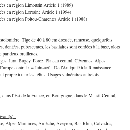
gées en région Limousin Article 1 (1989)
gées en région Lorraine Article 1 (1994)
gées en région Poitou-Charentes Article 1 (1988)
 stolonifère. Tige de 40 à 80 cm dressée, rameuse, quelquefois
, dentées, pubescentes, les basilaires sont cordées à la base, alors
e par deux oreillettes.
s, Jura, Bugey, Forez, Plateau central, Cévennes, Alpes,
 Europe centrale. = Juin-août. De l’Antiquité à la Renaissance,
t propre à tuer les félins. Usages vulnéraires autrefois.
 dans l’Est de la France, en Bourgogne, dans le Massif Central,
vant(s) :
nce, Alpes-Maritimes, Ardèche, Aveyron, Bas-Rhin, Calvados,