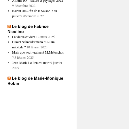
Album 1O - Nature et paysages 2022
9 décembre 2022
BalbuCam - fin de la Saison 7 en
juillet
9 décembre 2022
Le blog de Fabrice
Nicolino
La vie va et vient
12 mars 2025
Daniel Schneidermann est-il un
imbécile ?
10 février 2025
Mais que veut vraiment M.Mélenchon
?
3 février 2025
Jean-Marie Le Pen est mort
9 janvier
2025
Le blog de Marie-Monique
Robin