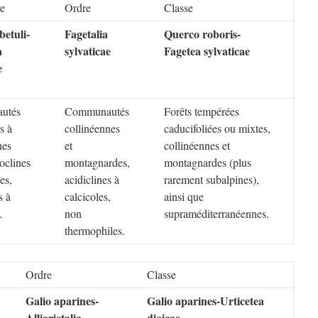
re
Ordre
Classe
betuli-
Fagetalia
Querco roboris-
a
sylvaticae
Fagetea sylvaticae
e
utés
Communautés
Forêts tempérées
es à
collinéennes
caducifoliées ou mixtes,
nes
et
collinéennes et
oclines
montagnardes,
montagnardes (plus
es,
acidiclines à
rarement subalpines),
s à
calcicoles,
ainsi que
.
non
supraméditerranéennes.
thermophiles.
Ordre
Classe
Galio aparines-
Galio aparines-Urticetea
Alliarietalia
dioicae