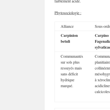
faiblement acide.
Phytosociologie :
Alliance
Sous-ord
Carpinion
Carpino 
betuli
Fagenali
sylvatica
Communautés
Communa
sur sols plus
planitiair
ressuyés mais
collinéen
sans déficit
mésohygr
hydrique
à xéroclin
marqué.
acidicline
calcicoles