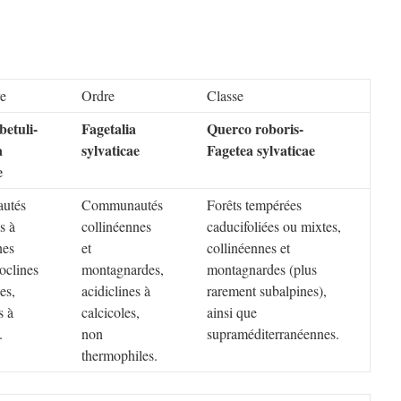
re
Ordre
Classe
betuli-
Fagetalia
Querco roboris-
a
sylvaticae
Fagetea sylvaticae
e
utés
Communautés
Forêts tempérées
es à
collinéennes
caducifoliées ou mixtes,
nes
et
collinéennes et
oclines
montagnardes,
montagnardes (plus
es,
acidiclines à
rarement subalpines),
s à
calcicoles,
ainsi que
.
non
supraméditerranéennes.
thermophiles.