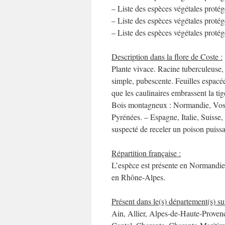
– Liste des espèces végétales proté
– Liste des espèces végétales proté
– Liste des espèces végétales proté
Description dans la flore de Coste :
Plante vivace. Racine tuberculeuse,
simple, pubescente. Feuilles espacées
que les caulinaires embrassent la tig
Bois montagneux : Normandie, Vosge
Pyrénées. – Espagne, Italie, Suisse,
suspecté de receler un poison puissan
Répartition française :
L’espèce est présente en Normandie,
en Rhône-Alpes.
Présent dans le(s) département(s) sui
Ain, Allier, Alpes-de-Haute-Prove