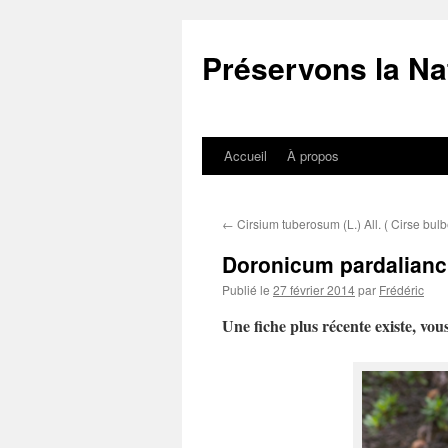
Aller
au
Préservons la Na
contenu
Accueil
À propos
←
Cirsium tuberosum (L.) All. ( Cirse bulb
Doronicum pardalianche
Publié le
27 février 2014
par
Frédéric
Une fiche plus récente existe, vou