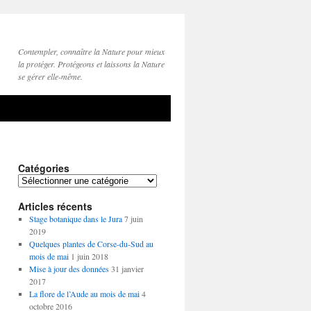
Contempler, connaître la Nature pour mieux
la protéger. Protégeons et laissons la Nature
se gérer elle-même.
Catégories
Catégories
Articles récents
Stage botanique dans le Jura
7 juin
2019
Quelques plantes de Corse-du-Sud au
mois de mai
1 juin 2018
Mise à jour des données
31 janvier
2017
La flore de l’Aude au mois de mai
4
octobre 2016