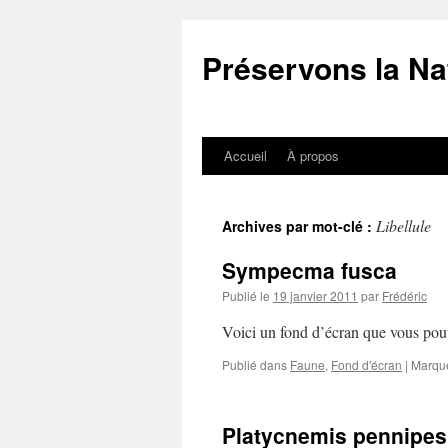
Aller
au
Préservons la Na
contenu
Accueil
À propos
Libellule
Archives par mot-clé :
Sympecma fusca
Publié le
19 janvier 2011
par
Frédéric
Voici un fond d’écran que vous pouv
Publié dans
Faune
,
Fond d'écran
|
Marqu
Platycnemis pennipes