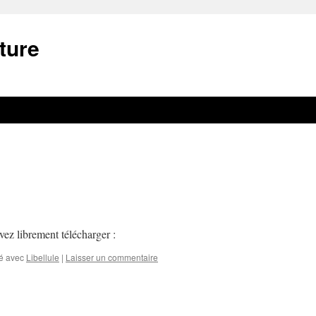
ture
ez librement télécharger :
é avec
Libellule
|
Laisser un commentaire