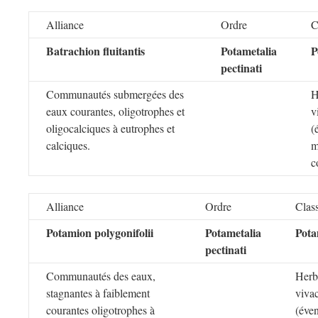
Alliance
Ordre
C
Batrachion fluitantis
Potametalia
P
pectinati
Communautés submergées des
H
eaux courantes, oligotrophes et
v
oligocalciques à eutrophes et
(
calciques.
m
c
Alliance
Ordre
Clas
Potamion polygonifolii
Potametalia
Pota
pectinati
Communautés des eaux,
Herbi
stagnantes à faiblement
viva
courantes oligotrophes à
(éve