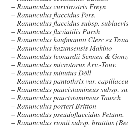
– Ranunculus curvirostris Freyn
– Ranunculus flaccidus Pers.
– Ranunculus flaccidus subsp. sublaevis
– Ranunculus fluviatilis Pursh
– Ranunculus kaufmannii Clerc ex Traut
– Ranunculus kazunsensis Makino
– Ranunculus leonardii Sennen & Gonz
– Ranunculus microtorus Arv.-Touv.
– Ranunculus minutus Döll
– Ranunculus pantothrix var. capillace
– Ranunculus paucistamineus subsp. sub
– Ranunculus paucistamineus Tausch
– Ranunculus porteri Britton
– Ranunculus pseudoflaccidus Petunn.
– Ranunculus rionii subsp. brattius (Bec