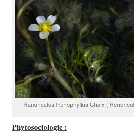
Ranunculus trichophyllus Chaix ( Renoncule 
Phytosociologie :