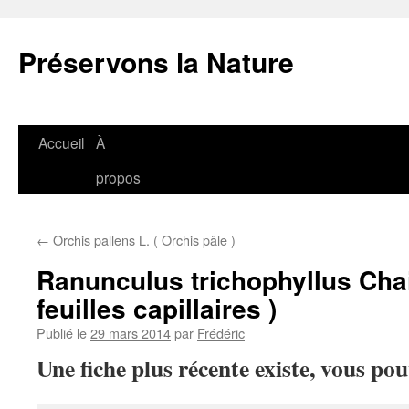
Aller
au
Préservons la Nature
contenu
Accueil
À
propos
←
Orchis pallens L. ( Orchis pâle )
Ranunculus trichophyllus Cha
feuilles capillaires )
Publié le
29 mars 2014
par
Frédéric
Une fiche plus récente existe, vous po