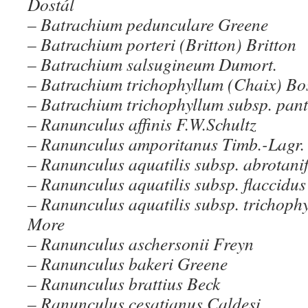
Dostál
– Batrachium pedunculare Greene
– Batrachium porteri (Britton) Britton
– Batrachium salsugineum Dumort.
– Batrachium trichophyllum (Chaix) Bo
– Batrachium trichophyllum subsp. pan
– Ranunculus affinis F.W.Schultz
– Ranunculus amporitanus Timb.-Lagr.
– Ranunculus aquatilis subsp. abrotanif
– Ranunculus aquatilis subsp. flaccidus
– Ranunculus aquatilis subsp. trichoph
More
– Ranunculus aschersonii Freyn
– Ranunculus bakeri Greene
– Ranunculus brattius Beck
– Ranunculus cesatianus Caldesi