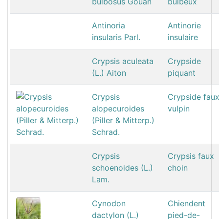
bulbosus Gouan
bulbeux
Antinoria
Antinorie
insularis Parl.
insulaire
Crypsis aculeata
Crypside
(L.) Aiton
piquant
Crypsis
Crypside fau
alopecuroides
vulpin
(Piller & Mitterp.)
Schrad.
Crypsis
Crypsis faux
schoenoides (L.)
choin
Lam.
Cynodon
Chiendent
dactylon (L.)
pied-de-