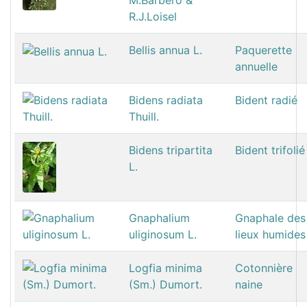
M.Barbero &
R.J.Loisel
Bellis annua L.
Paquerette
annuelle
Bidens radiata
Bident radié
Thuill.
Bidens tripartita
Bident trifolié
L.
Gnaphalium
Gnaphale des
uliginosum L.
lieux humides
Logfia minima
Cotonnière
(Sm.) Dumort.
naine