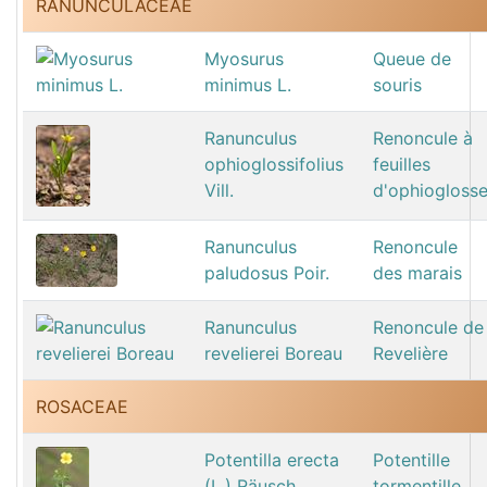
RANUNCULACEAE
Myosurus
Queue de
minimus L.
souris
Ranunculus
Renoncule à
ophioglossifolius
feuilles
Vill.
d'ophiogloss
Ranunculus
Renoncule
paludosus Poir.
des marais
Ranunculus
Renoncule de
revelierei Boreau
Revelière
ROSACEAE
Potentilla erecta
Potentille
(L.) Räusch.
tormentille