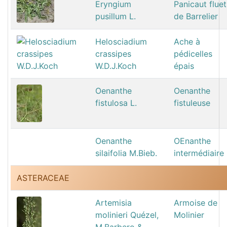
Eryngium
Panicaut fluet
pusillum L.
de Barrelier
Helosciadium
Ache à
crassipes
pédicelles
W.D.J.Koch
épais
Oenanthe
Oenanthe
fistulosa L.
fistuleuse
Oenanthe
OEnanthe
silaifolia M.Bieb.
intermédiaire
ASTERACEAE
Artemisia
Armoise de
molinieri Quézel,
Molinier