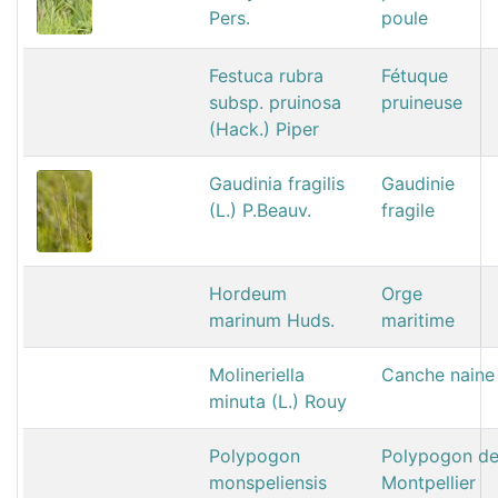
Pers.
poule
Festuca rubra
Fétuque
subsp. pruinosa
pruineuse
(Hack.) Piper
Gaudinia fragilis
Gaudinie
(L.) P.Beauv.
fragile
Hordeum
Orge
marinum Huds.
maritime
Molineriella
Canche naine
minuta (L.) Rouy
Polypogon
Polypogon d
monspeliensis
Montpellier