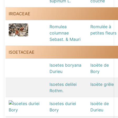
supinum L.
couché
IRIDACEAE
Romulea
Romulée à
columnae
petites fleurs
Sebast. & Mauri
ISOETACEAE
Isoetes boryana
Isoète de
Durieu
Bory
Isoetes delilei
Isoète grêle
Rothm.
Isoetes duriei
Isoète de
Bory
Durieu