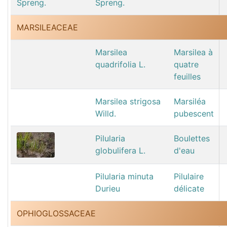
Spreng.
MARSILEACEAE
Marsilea
Marsilea à
quadrifolia L.
quatre
feuilles
Marsilea strigosa
Marsiléa
Willd.
pubescent
Pilularia
Boulettes
globulifera L.
d'eau
Pilularia minuta
Pilulaire
Durieu
délicate
OPHIOGLOSSACEAE