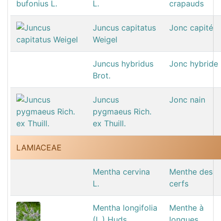
L.
crapauds
Juncus capitatus
Jonc capité
Weigel
Juncus hybridus
Jonc hybride
Brot.
Juncus
Jonc nain
pygmaeus Rich.
ex Thuill.
LAMIACEAE
Mentha cervina
Menthe des
L.
cerfs
Mentha longifolia
Menthe à
(L.) Huds.
longues