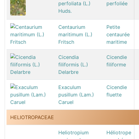
perfoliata (L.)
perfoliée
Huds.
Centaurium
Petite
maritimum (L.)
centaurée
Fritsch
maritime
Cicendia
Cicendie
filiformis (L.)
filiforme
Delarbre
Exaculum
Cicendie
pusillum (Lam.)
fluette
Caruel
HELIOTROPACEAE
Heliotropium
Héliotrope