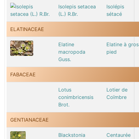
Isolepis setacea
Isolépis
(L.) R.Br.
sétacé
ELATINACEAE
Elatine
Elatine à gros
macropoda
pied
Guss.
FABACEAE
Lotus
Lotier de
conimbricensis
Coïmbre
Brot.
GENTIANACEAE
Blackstonia
Centaurée