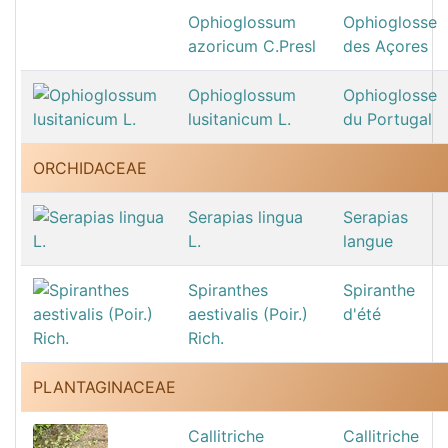
Ophioglossum
Ophioglosse
azoricum C.Presl
des Açores
Ophioglossum
Ophioglosse
lusitanicum L.
du Portugal
ORCHIDACEAE
Serapias lingua
Serapias
L.
langue
Spiranthes
Spiranthe
aestivalis (Poir.)
d'été
Rich.
PLANTAGINACEAE
Callitriche
Callitriche