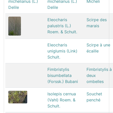
michelianus (L.)
Micheli
Delile
Eleocharis
Scirpe des
palustris (L.)
marais
Roem. & Schult.
Eleocharis
Scirpe à une
uniglumis (Link)
écaille
Schult.
Fimbristylis
Fimbristylis à
bisumbellata
deux
(Forssk.) Bubani
ombelles
Isolepis cernua
Souchet
(Vahl) Roem. &
penché
Schult.