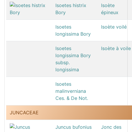
Isoetes histrix
Isoète
Bory
épineux
Isoetes
Isoète voilé
longissima Bory
Isoetes
Isoète à voile
longissima Bory
subsp.
longissima
Isoetes
malinverniana
Ces. & De Not.
JUNCACEAE
Juncus bufonius
Jonc des