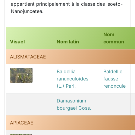
appartient principalement à la classe des Isoeto-
Nanojuncetea.
Nom
Visuel
Nom latin
commun
ALISMATACEAE
Baldellia
Baldellie
ranunculoides
fausse-
(L.) Parl.
renoncule
Damasonium
bourgaei Coss.
APIACEAE