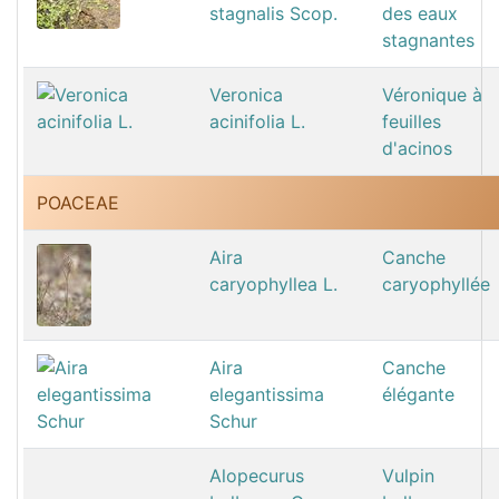
stagnalis Scop.
des eaux
stagnantes
Veronica
Véronique à
acinifolia L.
feuilles
d'acinos
POACEAE
Aira
Canche
caryophyllea L.
caryophyllée
Aira
Canche
elegantissima
élégante
Schur
Alopecurus
Vulpin