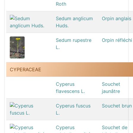
Roth
Sedum anglicum
Orpin anglais
Huds.
Sedum rupestre
Orpin réfléchi
L.
CYPERACEAE
Cyperus
Souchet
flavescens L.
jaunâtre
Cyperus fuscus
Souchet brun
L.
Cyperus
Souchet de