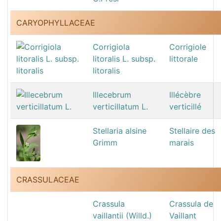
CARYOPHYLLACEAE
Corrigiola
Corrigiole
litoralis L. subsp.
littorale
litoralis
Illecebrum
Illécèbre
verticillatum L.
verticillé
Stellaria alsine
Stellaire des
Grimm
marais
CRASSULACEAE
Crassula
Crassula de
vaillantii (Willd.)
Vaillant