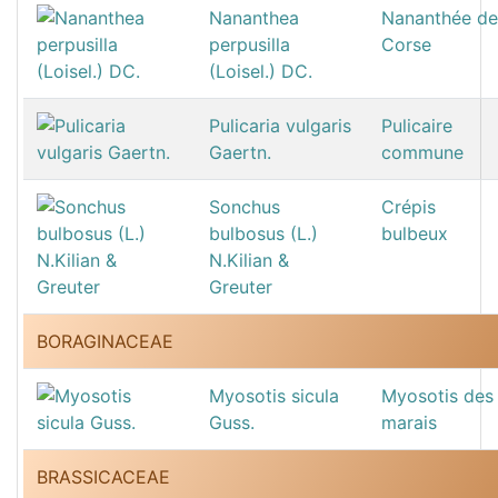
Nananthea
Nananthée de
perpusilla
Corse
(Loisel.) DC.
Pulicaria vulgaris
Pulicaire
Gaertn.
commune
Sonchus
Crépis
bulbosus (L.)
bulbeux
N.Kilian &
Greuter
BORAGINACEAE
Myosotis sicula
Myosotis des
Guss.
marais
BRASSICACEAE