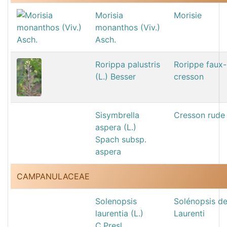
Morisia
Morisie
monanthos (Viv.)
Asch.
Rorippa palustris
Rorippe faux-
(L.) Besser
cresson
Sisymbrella
Cresson rude
aspera (L.)
Spach subsp.
aspera
CAMPANULACEAE
Solenopsis
Solénopsis d
laurentia (L.)
Laurenti
C.Presl