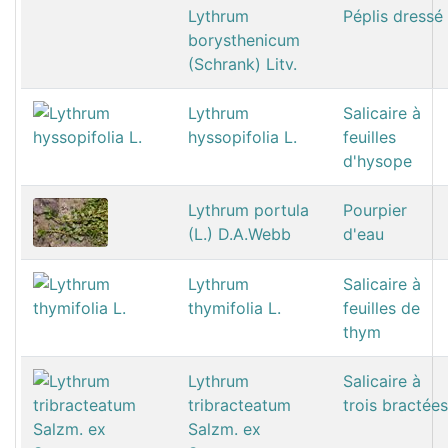
Lythrum
Péplis dressé
borysthenicum
(Schrank) Litv.
Lythrum
Salicaire à
hyssopifolia L.
feuilles
d'hysope
Lythrum portula
Pourpier
(L.) D.A.Webb
d'eau
Lythrum
Salicaire à
thymifolia L.
feuilles de
thym
Lythrum
Salicaire à
tribracteatum
trois bractées
Salzm. ex