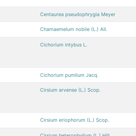
Centaurea pseudophrygia Meyer
Chamaemelum nobile (L.) All.
Cichorium intybus L.
Cichorium pumilum Jacq.
Cirsium arvense (L.) Scop.
Cirsium eriophorum (L.) Scop.
Cirsium heterophyllum (L.) Hill