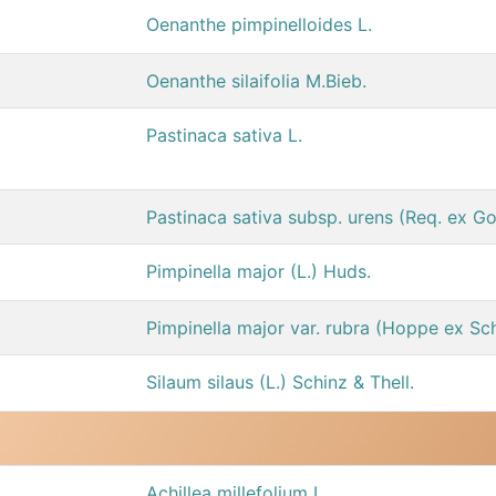
Oenanthe pimpinelloides L.
Oenanthe silaifolia M.Bieb.
Pastinaca sativa L.
Pastinaca sativa subsp. urens (Req. ex Go
Pimpinella major (L.) Huds.
Pimpinella major var. rubra (Hoppe ex Schl
Silaum silaus (L.) Schinz & Thell.
Achillea millefolium L.