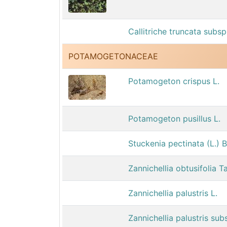
Callitriche truncata subsp
POTAMOGETONACEAE
Potamogeton crispus L.
Potamogeton pusillus L.
Stuckenia pectinata (L.) 
Zannichellia obtusifolia T
Zannichellia palustris L.
Zannichellia palustris su