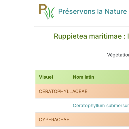
Préservons la Nature
Ruppietea maritimae : l
Végétation
Visuel
Nom latin
CERATOPHYLLACEAE
Ceratophyllum submersu
CYPERACEAE