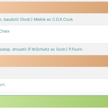
. baudotii (Godr.) Meikle ex C.D.K.Cook
 Chaix
ubsp. drouetii (F.W.Schultz ex Godr.) P.Fourn.
ort.