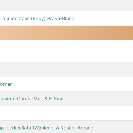
. occidentalis (Rouy) Braun-Blanq.
Börner
alavera, García-Mur. & H.Smit
bsp. pedicellata (Wahlenb. & Rosén) Arcang.