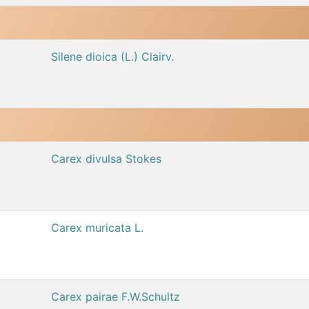
Silene dioica (L.) Clairv.
Carex divulsa Stokes
Carex muricata L.
Carex pairae F.W.Schultz