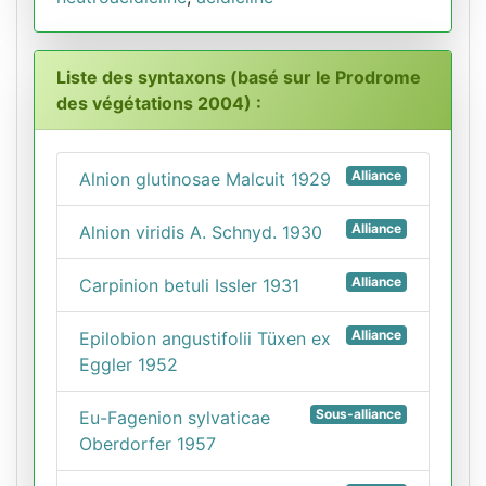
Liste des syntaxons (basé sur le Prodrome
des végétations 2004) :
Alliance
Alnion glutinosae Malcuit 1929
Alliance
Alnion viridis A. Schnyd. 1930
Alliance
Carpinion betuli Issler 1931
Alliance
Epilobion angustifolii Tüxen ex
Eggler 1952
Sous-alliance
Eu-Fagenion sylvaticae
Oberdorfer 1957