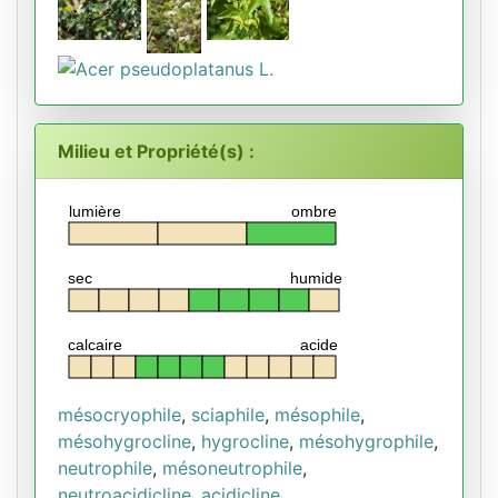
Milieu et Propriété(s) :
lumière
ombre
sec
humide
calcaire
acide
mésocryophile
,
sciaphile
,
mésophile
,
mésohygrocline
,
hygrocline
,
mésohygrophile
,
neutrophile
,
mésoneutrophile
,
neutroacidicline
,
acidicline