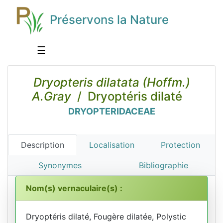
Préservons la Nature
☰
Dryopteris dilatata (Hoffm.)
A.Gray
/ Dryoptéris dilaté
DRYOPTERIDACEAE
Description
Localisation
Protection
Synonymes
Bibliographie
Nom(s) vernaculaire(s) :
Dryoptéris dilaté, Fougère dilatée, Polystic