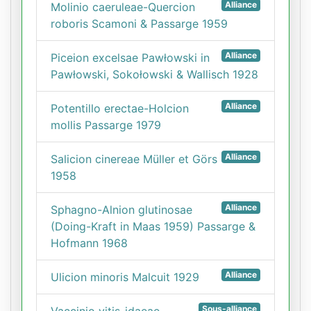
Alliance
Molinio caeruleae-Quercion
roboris Scamoni & Passarge 1959
Alliance
Piceion excelsae Pawłowski in
Pawłowski, Sokołowski & Wallisch 1928
Alliance
Potentillo erectae-Holcion
mollis Passarge 1979
Alliance
Salicion cinereae Müller et Görs
1958
Alliance
Sphagno-Alnion glutinosae
(Doing-Kraft in Maas 1959) Passarge &
Hofmann 1968
Alliance
Ulicion minoris Malcuit 1929
Sous-alliance
Vaccinio vitis-idaeae-