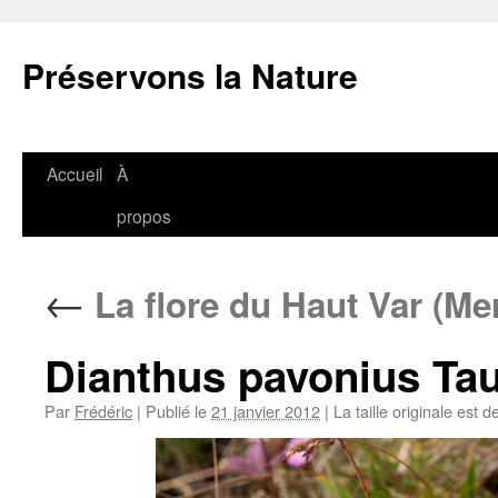
Aller
au
Préservons la Nature
contenu
Accueil
À
propos
←
La flore du Haut Var (Me
Dianthus pavonius Ta
Par
Frédéric
|
Publié le
21 janvier 2012
|
La taille originale est d