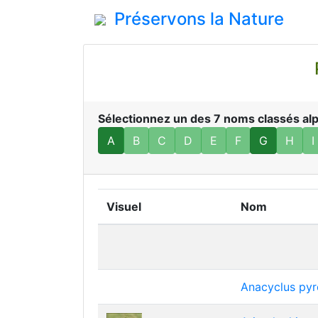
Préservons la Nature
P
Sélectionnez un des 7 noms classés alph
A
B
C
D
E
F
G
H
I
Visuel
Nom
Anacyclus pyr