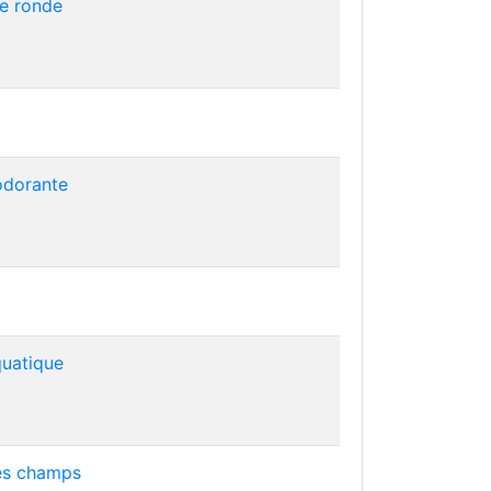
he ronde
odorante
uatique
es champs