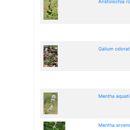
Aristolochia r
Galium odorat
Mentha aquati
Mentha arvens