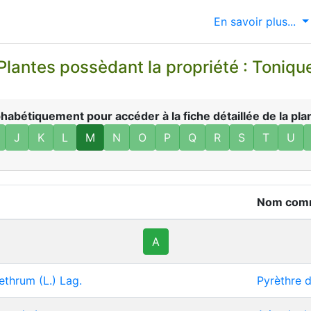
En savoir plus...
lantes possèdant la propriété : Toniq
abétiquement pour accéder à la fiche détaillée de la plan
J
K
L
M
N
O
P
Q
R
S
T
U
Nom com
A
ethrum (L.) Lag.
Pyrèthre d