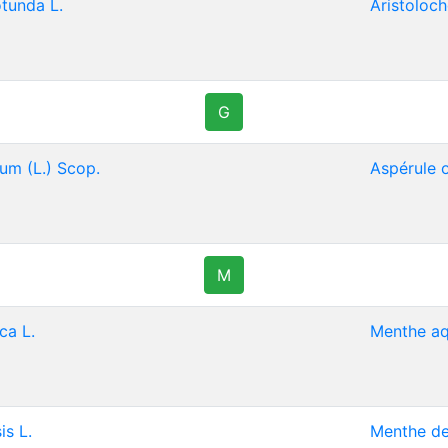
otunda L.
Aristoloc
G
um (L.) Scop.
Aspérule 
M
ca L.
Menthe aq
is L.
Menthe d