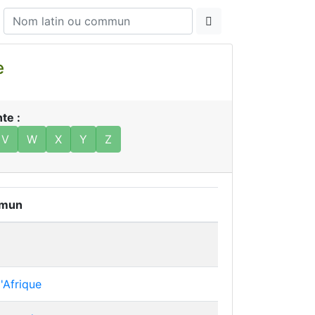
ue
te :
V
W
X
Y
Z
mun
'Afrique