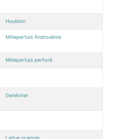
Houblon
Millepertuis Androsème
Millepertuis perforé
Genévrier
Laitue scariole