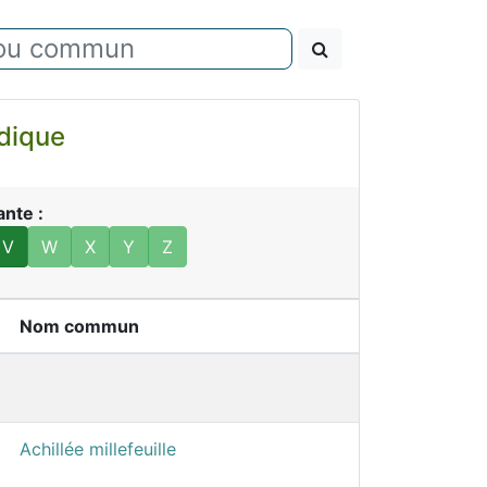
modique
ante :
V
W
X
Y
Z
Nom commun
Achillée millefeuille