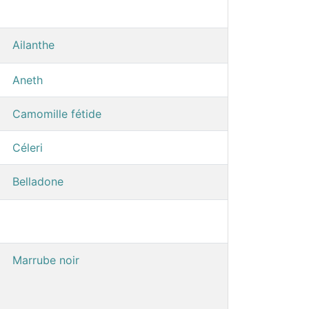
Ailanthe
Aneth
Camomille fétide
Céleri
Belladone
Marrube noir