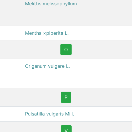
Melittis melissophyllum L.
Mentha ×piperita L.
O
Origanum vulgare L.
P
Pulsatilla vulgaris Mill.
V