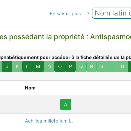
En savoir plus...
s possèdant la propriété : Antispas
habétiquement pour accéder à la fiche détaillée de la pl
J
K
L
M
N
O
P
Q
R
S
T
U
Nom
A
Achillea millefolium L.