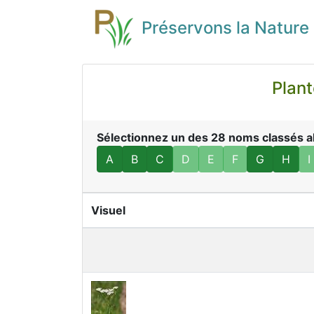
Préservons la Nature
Plante
Sélectionnez un des 28 noms classés alp
A
B
C
D
E
F
G
H
I
Visuel