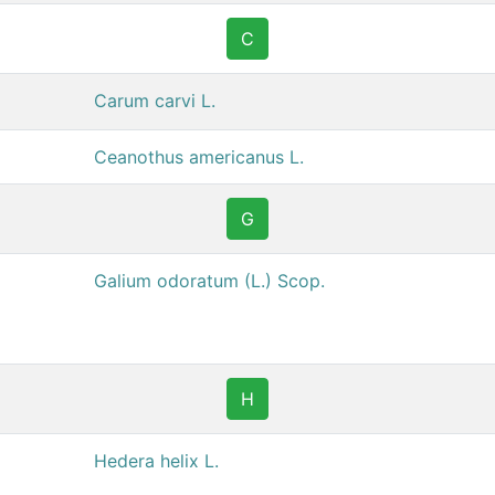
C
Carum carvi L.
Ceanothus americanus L.
G
Galium odoratum (L.) Scop.
H
Hedera helix L.