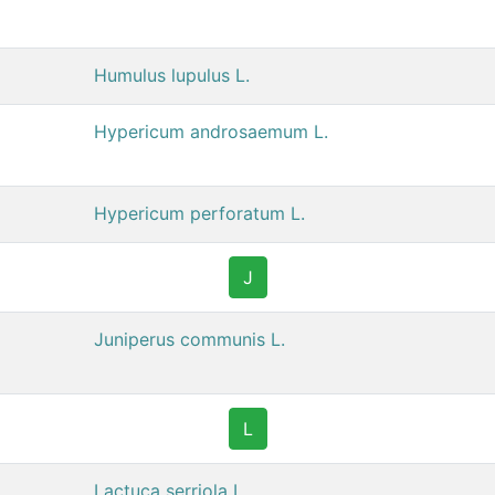
Humulus lupulus L.
Hypericum androsaemum L.
Hypericum perforatum L.
J
Juniperus communis L.
L
Lactuca serriola L.