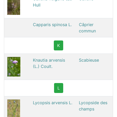
Hull
Capparis spinosa L.
Câprier
commun
K
Knautia arvensis
Scabieuse
(L.) Coult.
L
Lycopsis arvensis L.
Lycopside des
champs