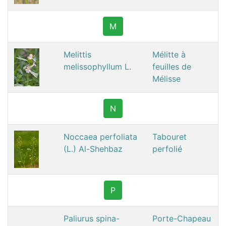
M
Melittis
Mélitte à
melissophyllum L.
feuilles de
Mélisse
N
Noccaea perfoliata
Tabouret
(L.) Al-Shehbaz
perfolié
P
Paliurus spina-
Porte-Chapeau