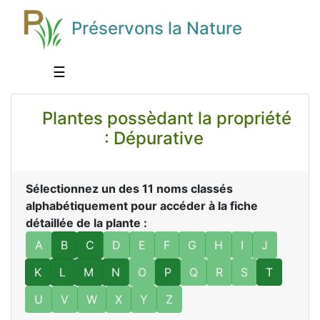
Préservons la Nature
☰
Plantes possèdant la propriété
: Dépurative
Sélectionnez un des 11 noms classés
alphabétiquement pour accéder à la fiche
détaillée de la plante :
A
B
C
D
E
F
G
H
I
J
K
L
M
N
O
P
Q
R
S
T
U
V
W
X
Y
Z