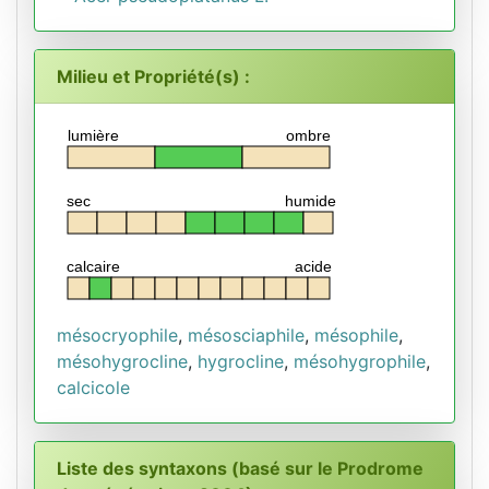
Milieu et Propriété(s) :
lumière
ombre
sec
humide
calcaire
acide
mésocryophile
,
mésosciaphile
,
mésophile
,
mésohygrocline
,
hygrocline
,
mésohygrophile
,
calcicole
Liste des syntaxons (basé sur le Prodrome