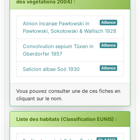
des végétations 2004) :
Alliance
Alnion incanae Pawłowski in
Pawłowski, Sokołowski & Wallisch 1928
Alliance
Convolvulion sepium Tüxen in
Oberdorfer 1957
Alliance
Salicion albae Soó 1930
Vous pouvez consulter une de ces fiches en
cliquant sur le nom.
Liste des habitats (Classification EUNIS) :
G1.A4112