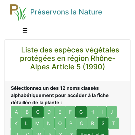
Préservons la Nature
☰
Liste des espèces végétales
protégées en région Rhône-
Alpes Article 5 (1990)
Sélectionnez un des 12 noms classés
alphabétiquement pour accéder à la fiche
détaillée de la plante :
A
B
C
D
E
F
G
H
I
J
K
L
M
N
O
P
Q
R
S
T
U
V
W
X
Y
Z
Excel .xlsx