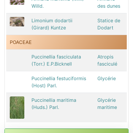
Willd.
des dunes
Limonium dodartii
Statice de
(Girard) Kuntze
Dodart
POACEAE
Puccinellia fasciculata
Atropis
(Torr.) E.P.Bicknell
fasciculé
Puccinellia festuciformis
Glycérie
(Host) Parl.
Puccinellia maritima
Glycérie
(Huds.) Parl.
maritime