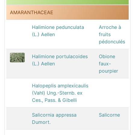
AMARANTHACEAE
Halimione pedunculata
Arroche à
(L.) Aellen
fruits
pédonculés
Halimione portulacoides
Obione
(L.) Aellen
faux-
pourpier
Halopeplis amplexicaulis
(Vahl) Ung.-Sternb. ex
Ces., Pass. & Gibelli
Salicornia appressa
Salicorne
Dumort.