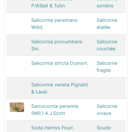
P.W.Ball & Tutin
sombre
Salicornia perennans
Salicorne
Willd.
étalée
Salicornia procumbens
Salicorne
Sm.
couchée
Salicornia stricta Dumort.
Salicorne
fragile
Salicornia veneta Pignatti
& Lausi
Sarcocornia perennis
Salicorne
(Mill.) A.J.Scott
vivace
Soda inermis Fourr.
Soude