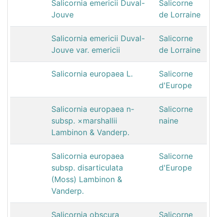
Salicornia emericii Duval-
Salicorne
Jouve
de Lorraine
Salicornia emericii Duval-
Salicorne
Jouve var. emericii
de Lorraine
Salicornia europaea L.
Salicorne
d'Europe
Salicornia europaea n-
Salicorne
subsp. ×marshallii
naine
Lambinon & Vanderp.
Salicornia europaea
Salicorne
subsp. disarticulata
d'Europe
(Moss) Lambinon &
Vanderp.
Salicornia obscura
Salicorne