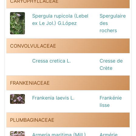
CARYOPHYLLACEAE
Spergula rupicola (Lebel
Spergulaire
ex Le Jol.) G.López
des
rochers
CONVOLVULACEAE
Cressa cretica L.
Cresse de
Crète
FRANKENIACEAE
Frankenia laevis L.
Frankénie
lisse
PLUMBAGINACEAE
Armeria maritima (Mill.)
Armérie