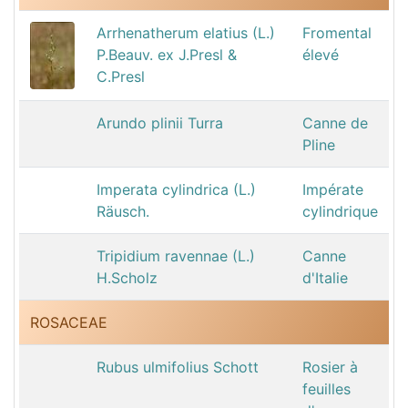
Arrhenatherum elatius (L.)
Fromental
P.Beauv. ex J.Presl &
élevé
C.Presl
Arundo plinii Turra
Canne de
Pline
Imperata cylindrica (L.)
Impérate
Räusch.
cylindrique
Tripidium ravennae (L.)
Canne
H.Scholz
d'Italie
ROSACEAE
Rubus ulmifolius Schott
Rosier à
feuilles