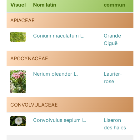
Visuel
Nom latin
commun
APIACEAE
Conium maculatum L.
Grande
Ciguë
APOCYNACEAE
Nerium oleander L.
Laurier-
rose
CONVOLVULACEAE
Convolvulus sepium L.
Liseron
des haies