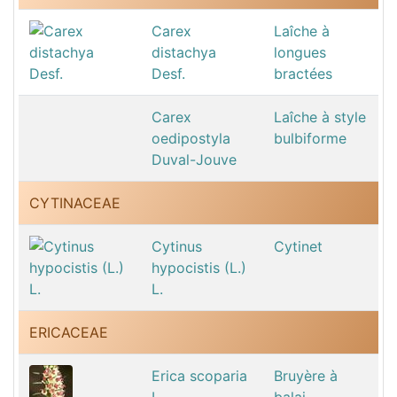
Carex
Laîche à
distachya
longues
Desf.
bractées
Carex
Laîche à style
oedipostyla
bulbiforme
Duval-Jouve
CYTINACEAE
Cytinus
Cytinet
hypocistis (L.)
L.
ERICACEAE
Erica scoparia
Bruyère à
L.
balai