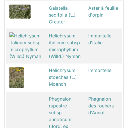
Galatella
Aster à feuille
sedifolia (L.)
d'orpin
Greuter
Helichrysum
Immortelle
italicum subsp.
d'Italie
microphyllum
(Willd.) Nyman
Helichrysum
Immortelle
stoechas (L.)
Moench
Phagnalon
Phagnalon
rupestre
des rochers
subsp.
d'Annot
annoticum
(Jord. ex