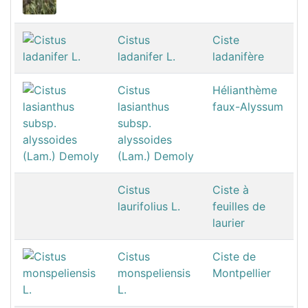
Cistus
Ciste
ladanifer L.
ladanifère
Cistus
Hélianthème
lasianthus
faux-Alyssum
subsp.
alyssoides
(Lam.) Demoly
Cistus
Ciste à
laurifolius L.
feuilles de
laurier
Cistus
Ciste de
monspeliensis
Montpellier
L.