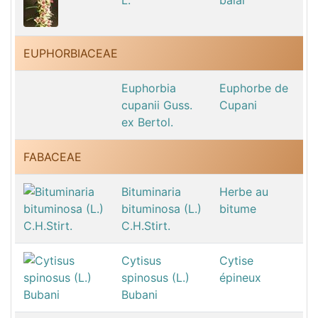
EUPHORBIACEAE
Euphorbia
Euphorbe de
cupanii Guss.
Cupani
ex Bertol.
FABACEAE
Bituminaria
Herbe au
bituminosa (L.)
bitume
C.H.Stirt.
Cytisus
Cytise
spinosus (L.)
épineux
Bubani