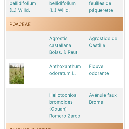
bellidifolium
feuilles de
(L.) Willd.
pâquerette
POACEAE
Agrostis
Agrostide de
castellana
Castille
Boiss. & Reut.
Anthoxanthum
Flouve
odoratum L.
odorante
Helictochloa
Avénule faux
bromoides
Brome
(Gouan)
Romero Zarco