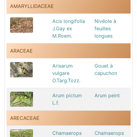
AMARYLLIDACEAE
Acis longifolia
Nivéole à
J.Gay ex
feuilles
M.Roem.
longues
ARACEAE
Arisarum
Gouet à
vulgare
capuchon
O.Targ.Tozz.
Arum pictum
Arum peint
L.f.
ARECACEAE
Chamaerops
Chamaerops