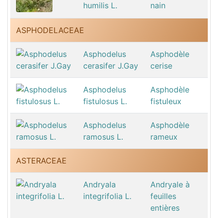
humilis L.
nain
ASPHODELACEAE
Asphodelus
Asphodèle
cerasifer J.Gay
cerise
Asphodelus
Asphodèle
fistulosus L.
fistuleux
Asphodelus
Asphodèle
ramosus L.
rameux
ASTERACEAE
Andryala
Andryale à
integrifolia L.
feuilles
entières