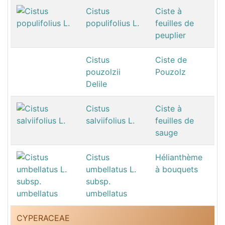
Cistus
Ciste à
populifolius L.
feuilles de
peuplier
Cistus
Ciste de
pouzolzii
Pouzolz
Delile
Cistus
Ciste à
salviifolius L.
feuilles de
sauge
Cistus
Hélianthème
umbellatus L.
à bouquets
subsp.
umbellatus
CYPERACEAE