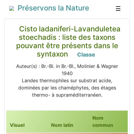
Préservons la Nature
☰
Cisto ladaniferi-Lavanduletea
stoechadis : liste des taxons
pouvant être présents dans le
syntaxon
Classe
Auteur(s) : Br.-Bl. in Br.-Bl., Molinier & Wagner
1940
Landes thermophiles sur substrat acide,
dominées par les chaméphytes, des étages
thermo- à supraméditerranéen.
Nom
Visuel
Nom latin
commun