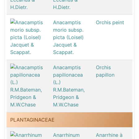
H.Dietr.
Anacamptis
Orchis peint
morio subsp.
picta (Loisel)
Jacquet &
Scappat.
Anacamptis
Orchis
papilionacea
papillon
(L.)
R.M.Bateman,
Pridgeon &
M.W.Chase
PLANTAGINACEAE
Anarrhinum
Anarrhine à