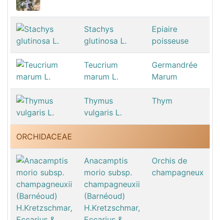
Stachys
Epiaire
glutinosa L.
poisseuse
Teucrium
Germandrée
marum L.
Marum
Thymus
Thym
vulgaris L.
ORCHIDACEAE
Anacamptis
Orchis de
morio subsp.
champagneux
champagneuxii
(Barnéoud)
H.Kretzschmar,
Eccarius &