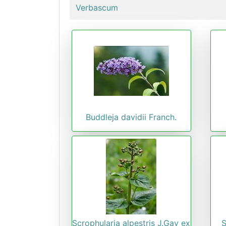
Verbascum
Buddleja davidii Franch.
Scrophularia alpestris J.Gay ex
S