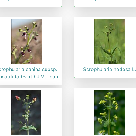
crophularia canina subsp.
Scrophularia nodosa L
nnatifida (Brot.) J.M.Tison