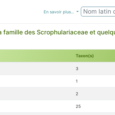
En savoir plus...
a famille des Scrophulariaceae et que
Taxon(s)
3
1
2
25