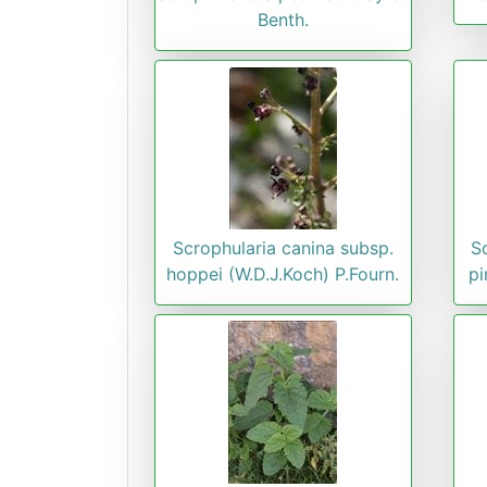
Benth.
Scrophularia canina subsp.
S
hoppei (W.D.J.Koch) P.Fourn.
pi