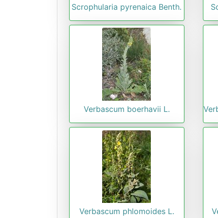
Scrophularia pyrenaica Benth.
S
Verbascum boerhavii L.
Ver
Verbascum phlomoides L.
V