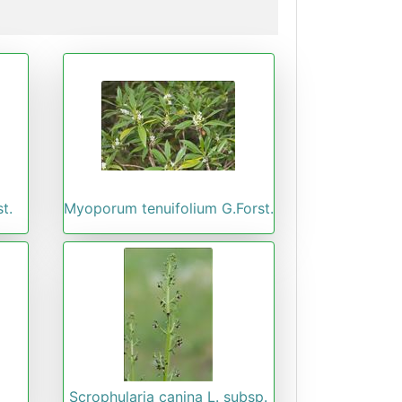
t.
Myoporum tenuifolium G.Forst.
Scrophularia canina L. subsp.