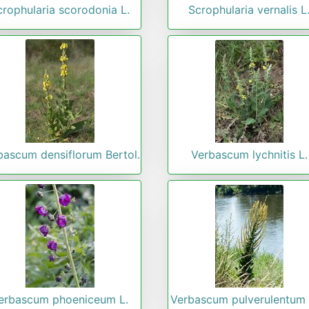
crophularia scorodonia L.
Scrophularia vernalis L
bascum densiflorum Bertol.
Verbascum lychnitis L.
erbascum phoeniceum L.
Verbascum pulverulentum V