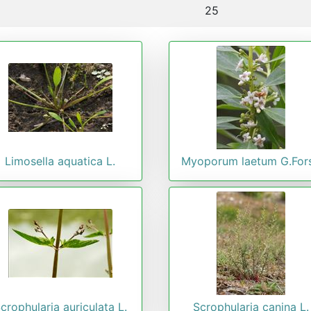
25
Limosella aquatica L.
Myoporum laetum G.Fors
crophularia auriculata L.
Scrophularia canina L.