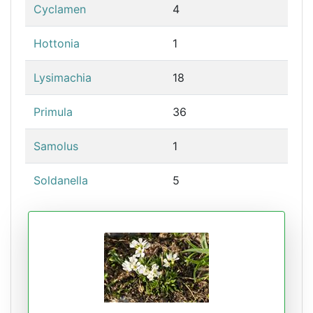
Cyclamen
4
Hottonia
1
Lysimachia
18
Primula
36
Samolus
1
Soldanella
5