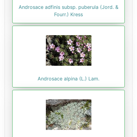
Androsace adfinis subsp. puberula (Jord. &
Fourr.) Kress
Androsace alpina (L.) Lam.