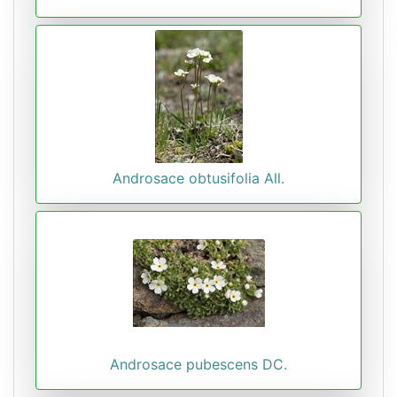
Androsace obtusifolia All.
Androsace pubescens DC.