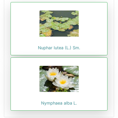
Nuphar lutea (L.) Sm.
Nymphaea alba L.