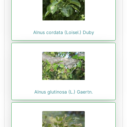
Alnus cordata (Loisel.) Duby
Alnus glutinosa (L.) Gaertn.