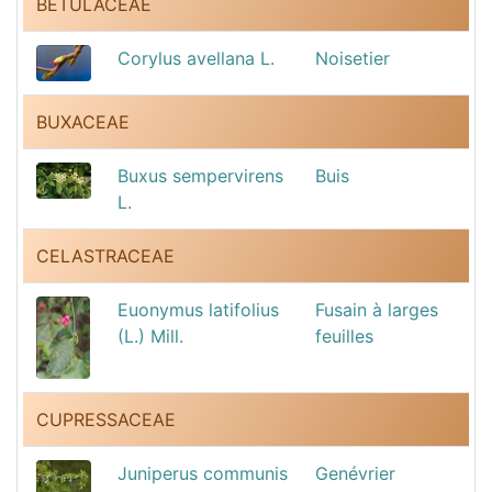
BETULACEAE
Corylus avellana L.
Noisetier
BUXACEAE
Buxus sempervirens
Buis
L.
CELASTRACEAE
Euonymus latifolius
Fusain à larges
(L.) Mill.
feuilles
CUPRESSACEAE
Juniperus communis
Genévrier