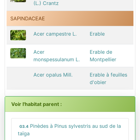
(L.) Crantz
SAPINDACEAE
Acer campestre L.
Erable
Acer
Erable de
monspessulanum L.
Montpellier
Acer opalus Mill.
Erable à feuilles
d'obier
Voir l'habitat parent :
Pinèdes à Pinus sylvestris au sud de la
G3.4
taïga