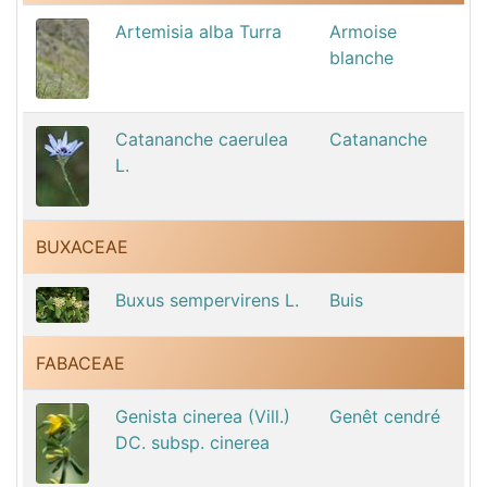
Artemisia alba Turra
Armoise
blanche
Catananche caerulea
Catananche
L.
BUXACEAE
Buxus sempervirens L.
Buis
FABACEAE
Genista cinerea (Vill.)
Genêt cendré
DC. subsp. cinerea