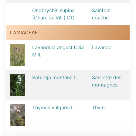
Onobrychis supina
Sainfoin
(Chaix ex Vill.) DC.
couché
LAMIACEAE
Lavandula angustifolia
Lavande
Mill.
Satureja montana L.
Sarriette des
montagnes
Thymus vulgaris L.
Thym