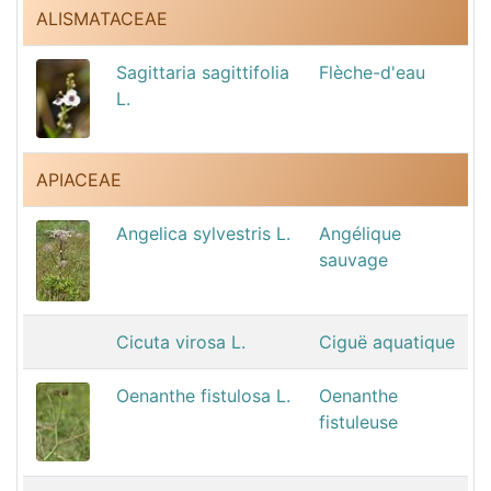
ALISMATACEAE
Sagittaria sagittifolia
Flèche-d'eau
L.
APIACEAE
Angelica sylvestris L.
Angélique
sauvage
Cicuta virosa L.
Ciguë aquatique
Oenanthe fistulosa L.
Oenanthe
fistuleuse