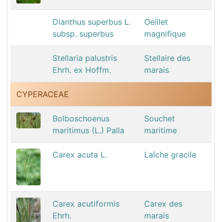
Dianthus superbus L.
Oeillet
subsp. superbus
magnifique
Stellaria palustris
Stellaire des
Ehrh. ex Hoffm.
marais
CYPERACEAE
Bolboschoenus
Souchet
maritimus (L.) Palla
maritime
Carex acuta L.
Laîche gracile
Carex acutiformis
Carex des
Ehrh.
marais