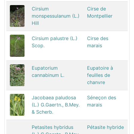
Cirsium
Cirse de
monspessulanum (L.)
Montpellier
Hill
Cirsium palustre (L.)
Cirse des
Scop.
marais
Eupatorium
Eupatoire à
cannabinum L.
feuilles de
chanvre
Jacobaea paludosa
Séneçon des
(L.) G.Gaertn., B.Mey.
marais
& Scherb.
Petasites hybridus
Pétasite hybride