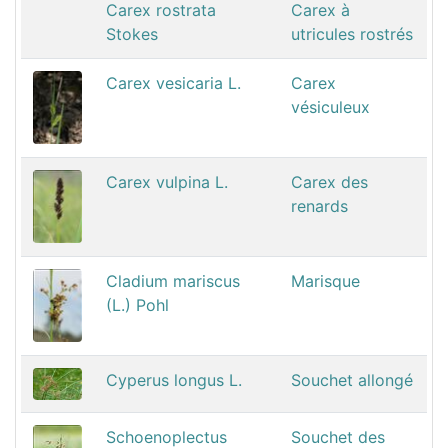
Carex rostrata
Carex à
Stokes
utricules rostrés
Carex vesicaria L.
Carex
vésiculeux
Carex vulpina L.
Carex des
renards
Cladium mariscus
Marisque
(L.) Pohl
Cyperus longus L.
Souchet allongé
Schoenoplectus
Souchet des