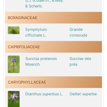
(L.) G.Gaertn., B.Mey.
& Scherb.
BORAGINACEAE
Symphytum
Grande
officinale L.
consoude
CAPRIFOLIACEAE
Succisa pratensis
Succise des
Moench
prés
CARYOPHYLLACEAE
Dianthus superbus L.
Oeillet superbe