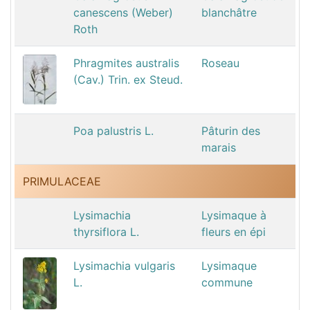
canescens (Weber)
blanchâtre
Roth
Phragmites australis
Roseau
(Cav.) Trin. ex Steud.
Poa palustris L.
Pâturin des
marais
PRIMULACEAE
Lysimachia
Lysimaque à
thyrsiflora L.
fleurs en épi
Lysimachia vulgaris
Lysimaque
L.
commune