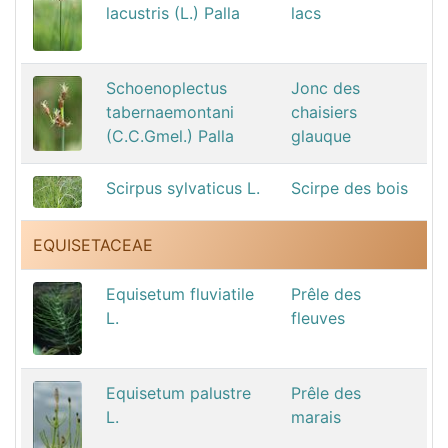
lacustris (L.) Palla
lacs
Schoenoplectus
Jonc des
tabernaemontani
chaisiers
(C.C.Gmel.) Palla
glauque
Scirpus sylvaticus L.
Scirpe des bois
EQUISETACEAE
Equisetum fluviatile
Prêle des
L.
fleuves
Equisetum palustre
Prêle des
L.
marais