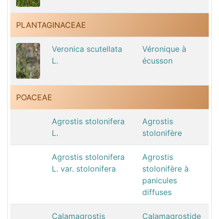
PLANTAGINACEAE
Veronica scutellata
Véronique à
L.
écusson
POACEAE
Agrostis stolonifera
Agrostis
L.
stolonifère
Agrostis stolonifera
Agrostis
L. var. stolonifera
stolonifère à
panicules
diffuses
Calamagrostis
Calamagrostide