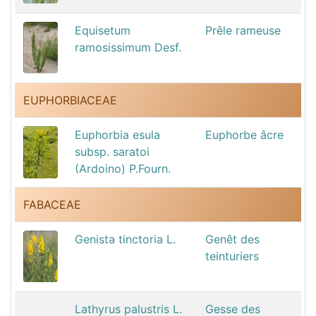
Equisetum
Prêle rameuse
ramosissimum Desf.
EUPHORBIACEAE
Euphorbia esula
Euphorbe âcre
subsp. saratoi
(Ardoino) P.Fourn.
FABACEAE
Genista tinctoria L.
Genêt des
teinturiers
Lathyrus palustris L.
Gesse des