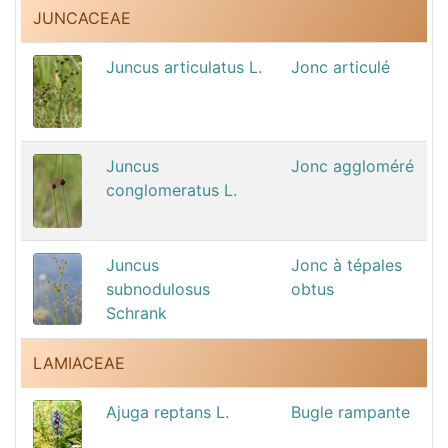
JUNCACEAE
Juncus articulatus L.
Jonc articulé
Juncus
Jonc aggloméré
conglomeratus L.
Juncus
Jonc à tépales
subnodulosus
obtus
Schrank
LAMIACEAE
Ajuga reptans L.
Bugle rampante