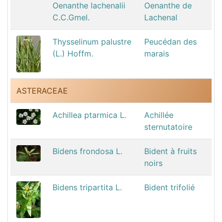
Oenanthe lachenalii
Oenanthe de
C.C.Gmel.
Lachenal
Thysselinum palustre
Peucédan des
(L.) Hoffm.
marais
ASTERACEAE
Achillea ptarmica L.
Achillée
sternutatoire
Bidens frondosa L.
Bident à fruits
noirs
Bidens tripartita L.
Bident trifolié