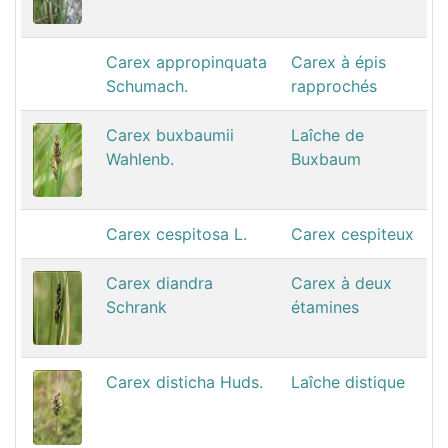
Carex appropinquata
Carex à épis
Schumach.
rapprochés
Carex buxbaumii
Laîche de
Wahlenb.
Buxbaum
Carex cespitosa L.
Carex cespiteux
Carex diandra
Carex à deux
Schrank
étamines
Carex disticha Huds.
Laîche distique