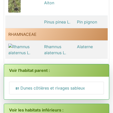
Aiton
Pinus pinea L.
Pin pignon
RHAMNACEAE
Rhamnus
Alaterne
alaternus L.
Voir l'habitat parent :
Dunes côtières et rivages sableux
B1
Voir les habitats inférieurs :