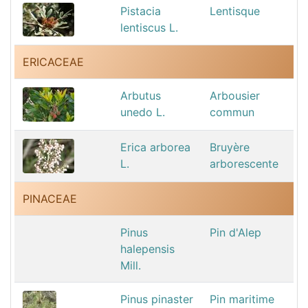
Pistacia
Lentisque
lentiscus L.
ERICACEAE
Arbutus
Arbousier
unedo L.
commun
Erica arborea
Bruyère
L.
arborescente
PINACEAE
Pinus
Pin d'Alep
halepensis
Mill.
Pinus pinaster
Pin maritime